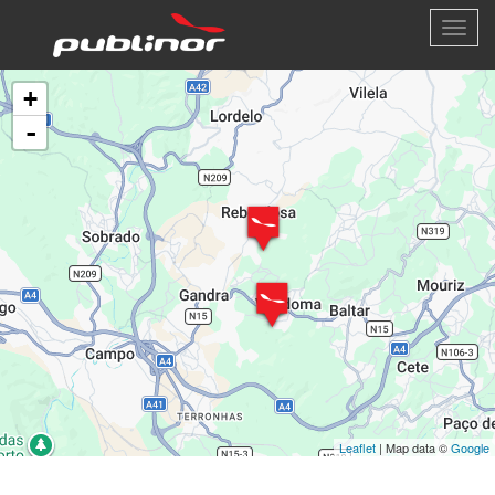
Passar
Togg
para
navi
o
conteúdo
+
principal
-
Leaflet
| Map data ©
Google