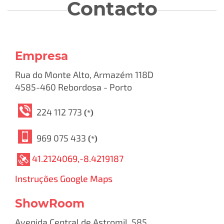
Contacto
Empresa
Rua do Monte Alto, Armazém 118D
4585-460 Rebordosa - Porto
224 112 773
(*)
969 075 433
(*)
41.2124069,-8.4219187
Instruções Google Maps
ShowRoom
Avenida Central de Astromil, 585